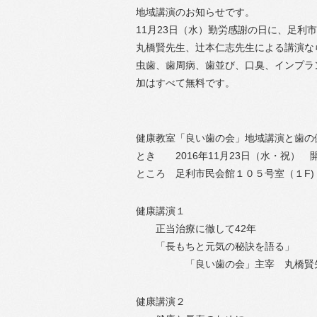
地域講演のお知らせです。
11月23日（水）勤労感謝の日に、足
丸橋賢先生、辻本仁志先生による講演な
虫歯、歯周病、歯並び、口臭、インプラ
加はすべて無料です。
健康教室「良い歯の会」地域講演と歯の
とき 2016年11月23日（水・祝） 開
ところ 足利市民会館１０５号室（１F)
健康講演１
正当治療に徹して42年
「長もちと元気の秘訣を語る」
「良い歯の会」主宰 丸橋賢
健康講演２