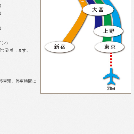
）
）
）
イン）
間で到着します。
停車駅、停車時間に