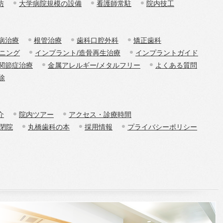
防
大学病院規模の設備
看護師常駐
院内技工
病治療
根管治療
歯科口腔外科
矯正歯科
トニング
インプラント/造骨再生治療
インプラントガイド
関節症治療
金属アレルギー/メタルフリー
よくある質問
除
介
院内ツアー
アクセス・診療時間
 閉院
丸橋歯科の本
採用情報
プライバシーポリシー