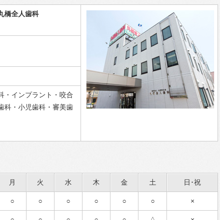
丸橋全人歯科
科・インプラント・咬合
歯科・小児歯科・審美歯
月
火
水
木
金
土
日･祝
○
○
○
○
○
○
×
○
○
○
○
○
△
×