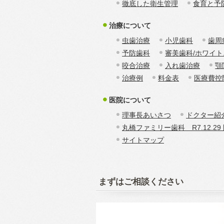
徹底した衛生管理
食育と予
治療について
虫歯治療
小児歯科
歯周
予防歯科
審美歯科/ホワイ
咬合治療
入れ歯治療
顎
治療例
料金表
医療費控
医院について
理事長あいさつ
ドクター紹
丸橋ファミリー歯科 R7.12.29
サイトマップ
まずはご相談ください