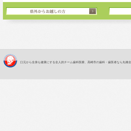
口元から全身も健康にする全人的チーム歯科医療、高崎市の歯科・歯医者なら丸橋