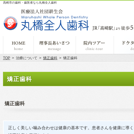
高崎市の歯科・歯医者なら丸橋全人歯科
ホーム
理事長あいさつ
院内ツアー
TOP
>
治療について
>
矯正歯科
>
矯正歯科
矯正歯科
矯正歯科
正しく美しい噛み合わせは健康の基本です。患者さんを健康に導く