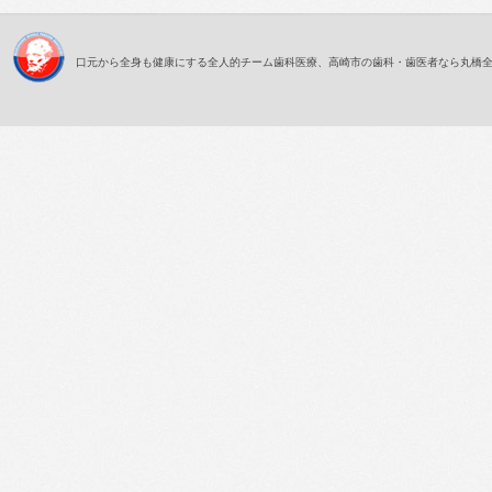
口元から全身も健康にする全人的チーム歯科医療、高崎市の歯科・歯医者なら丸橋